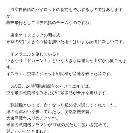
航空自衛隊のパイロットの腕前を誇示するものではあります
が、
曲技飛行として世界屈指のチームなのですね。
東京オリンピックの開会式、
東京の空に大きく五輪を描いた場面はいまも記憶に新しいです。
イスラエルを旅していると、
いきなり「ドカーン！」という大きな爆発音が上空から聞こえま
す。
イスラエル空軍のジェット戦闘機が音速を破った音です。
365日、24時間臨戦態勢のイスラエルでは、
空を飛ぶ戦闘機をみるたびに緊張感が全身を走ります。
戦闘機といえば、亡くなった私の父が話してくれました。
津の海岸沿いを歩いていたら、突然敵機来襲。
大東亜戦争末期のことです。
米国の戦闘機グラマンが17歳の父たちに狙いを定めて、
襲いかかってきました。