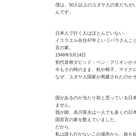
僕は、50人以上のユダヤ人の友だちが
んです」
日本人で行く人はほとんどいない、
イスラエル在住47年というバラさんこ
言の家。
1948年5月14日
初代首相ダビッド・ベン・グリオンが
今もその時のまま、机や椅子、マイク
なぜ、ユダヤ人国家が再建されたのか
国があるのが当たり前と思っている日
ません。
我が師、糸川英夫は一人でも多くの日
国宣言の家を数えていました。
だから、
私は誰も行かないこの場所から、旅を