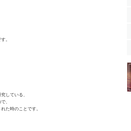
。
です。
研究している、
ので、
された時のことです。