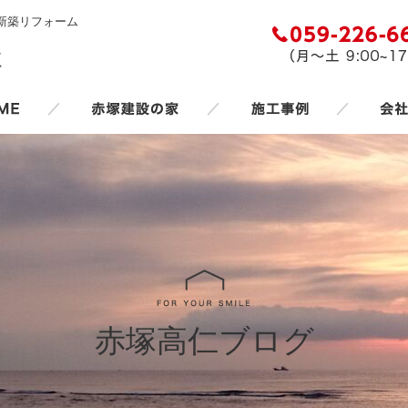
新築リフォーム
／
／
／
赤塚高仁ブログ