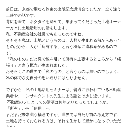
前日は、京都で聖なる約束の出版記念講演会でしたが、全く違う
土俵での話です。
背広を着て、ネクタイを締めて、集まってくださった土地オーナ
ー方々に土地活用のお話をします。
私、不動産会社の社長でもあったのですね。
そもそも私は、土地というものは、人類が生まれる前からあった
ものだから、人が「所有する」と言う概念に違和感があるので
す。
「私のもの」だと縄で線を引いて所有を主張するところから「縄
張り」と言う概念が生まれました。
おそらくこの世界で「私のもの」と言うものは無いのでしょう。
私の体でさえ自分の思い通りにはなりません。
ですから、私の土地活用セミナーは、普通に行われている不動産
業者や、コンサルタントの先生による話とは少し違います。
不動産のプロとしての講演は何年ぶりだったでしょうか。
「所有」から「使用」へ
まだまだ未常識な概念ですが、世界では当たり前の考え方です。
土地を持っておられる方は、それを生かして豊かになっていただ