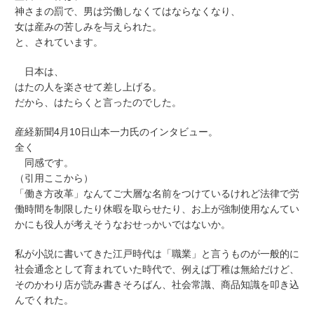
神さまの罰で、男は労働しなくてはならなくなり、
女は産みの苦しみを与えられた。
と、されています。
日本は、
はたの人を楽させて差し上げる。
だから、はたらくと言ったのでした。
産経新聞4月10日山本一力氏のインタビュー。
全く
同感です。
（引用ここから）
「働き方改革」なんてご大層な名前をつけているけれど法律で労
働時間を制限したり休暇を取らせたり、お上が強制使用なんてい
かにも役人が考えそうなおせっかいではないか。
私が小説に書いてきた江戸時代は「職業」と言うものが一般的に
社会通念として育まれていた時代で、例えば丁稚は無給だけど、
そのかわり店が読み書きそろばん、社会常識、商品知識を叩き込
んでくれた。