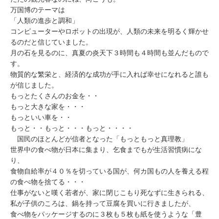
万国博のテーマは
「人類の進歩と調和」
コンピューターやロボットの出現が、人類の未来を明るく輝かせ
るのだと信じていました。
月の石を見るのに、真夏の炎天下３時間も４時間も並んだもので
す。
物質的な繁栄と、経済的な成功が手に入れば幸せになれると誰も
が信じました。
もっとたくさんのお金を・・
もっと大きな家を・・・
もっといい車を・・
もっと・・もっと・・・もっと・・・・
国民のほとんどが信者となった「もっともっと真理教」
世界中の食べ物が日本に集まり、乞食までもが生活習慣病にな
り、
食物自給率が４０％を切っている国が、何カ国もの人を養える程
の食べ物を捨てる・・・
仕事がないと嘆く若者が、家に閉じこもり死なずに生きられる、
私が子供のころは、鍋を持って豆腐を買いに行きましたが、
食べ物をパッケージするのに３枚も５枚も紙を使うような「豊