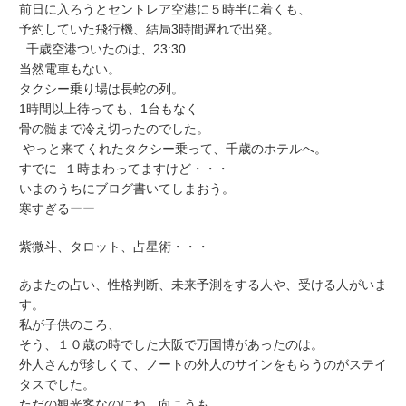
前日に入ろうとセントレア空港に５時半に着くも、
予約していた飛行機、結局3時間遅れで出発。
千歳空港ついたのは、23:30
当然電車もない。
タクシー乗り場は長蛇の列。
1時間以上待っても、1台もなく
骨の髄まで冷え切ったのでした。
やっと来てくれたタクシー乗って、千歳のホテルへ。
すでに １時まわってますけど・・・
いまのうちにブログ書いてしまおう。
寒すぎるーー
紫微斗、タロット、占星術・・・
あまたの占い、性格判断、未来予測をする人や、受ける人がいま
す。
私が子供のころ、
そう、１０歳の時でした大阪で万国博があったのは。
外人さんが珍しくて、ノートの外人のサインをもらうのがステイ
タスでした。
ただの観光客なのにね、向こうも。