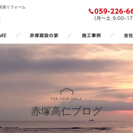
新築リフォーム
／
／
／
赤塚高仁ブログ