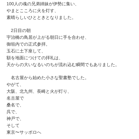
100人の魂の兄弟姉妹が伊勢に集い、
やまとこころに火を灯す、
素晴らしいひとときとなりました。
2日目の朝
宇治橋の鳥居が上がる朝日に手を合わせ、
御垣内での正式参拝。
玉石に土下座して、
額を地面につけての拝礼は、
天からの大いなるいのちが流れ込む瞬間でもありました。
名古屋から始めた小さな聖書塾でした。
やがて、
大阪、北九州、長崎と火が灯り、
名古屋で
桑名で、
呉で、
神戸で、
そして
東京〜サッポロへ