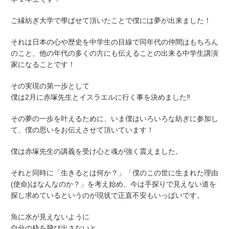
ご縁紡ぎ大学で學ばせて頂いたことで僕には夢が出来ました！
それは日本の心や歴史を中学生の目線で同年代の仲間はもちろん
のこと、他の年代の多くの方にも伝えることの出来る中学生講演
家になることです！
その実現の第一歩として
僕は2月に赤塚先生とイスラエルに行く事を決めました‼️
その夢の一歩を叶えるために、いま僕はいろいろな紡ぎに参加し
て、僕の思いをお伝えさせて頂いています！
僕は赤塚先生の講義を受け心と魂が強く震えました。
それと同時に「生きるとは何か？」「僕のこの世に生まれた理由
(使命)はなんなのか？」を考え始め、今は手探りで見えない道を
探し求めているというのが現状で正直不安もいっぱいです。
魚に水が見えないように
自分の枠を飛び出さないと