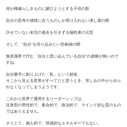
何か権威らしきものに媚びようとする子供の影
自分の思考や感情に合うものしか受け入れない潰し屋の闇
許せていない未完の過去を引きずる犠牲者の元型
そして、"自分"を売り込みたい売春婦の闇
無意識界で佇む゛自分と思い込んでいる自分"の虚構が怖いので
すね。
自分勝手に創り上げた「私」という錯覚、
そこから見える世界がすべてだと思うとき、苦しみの中から出ら
れなくなってしまうようです。
これから世界で通用するリーダーシップは、
従来型の男性的で、集合的で、政治的で、マインド的な質のもの
ではありえません。
さりとて、個人的で、情感的なエネルギーでもない。