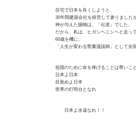
住宅で日本を良くしようと、
30年間建築会社を経営して参りました
神が与えた賜物は、「伝道」でした。
だから、私は、ヒガシヘニシヘと走っ
60歳を機に、
「人生が変わる聖書漫談師」として全
祖国のために命を捧げることは尊いこ
日本よ日本
目覚めよ日本
世界の灯明台となれ
日本よ永遠なれ！！