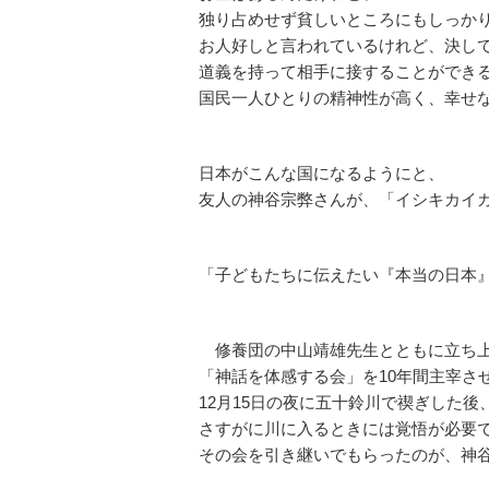
独り占めせず貧しいところにもしっか
お人好しと言われているけれど、決し
道義を持って相手に接することができ
国民一人ひとりの精神性が高く、幸せ
日本がこんな国になるようにと、
友人の神谷宗弊さんが、「イシキカイ
「子どもたちに伝えたい『本当の日本
修養団の中山靖雄先生とともに立ち
「神話を体感する会」を10年間主宰さ
12月15日の夜に五十鈴川で禊ぎした
さすがに川に入るときには覚悟が必要
その会を引き継いでもらったのが、神