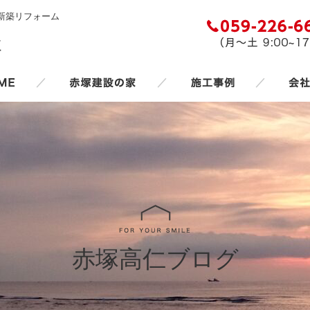
新築リフォーム
／
／
／
赤塚高仁ブログ