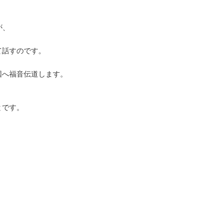
が、
て話すのです。
国へ福音伝道します。
とです。