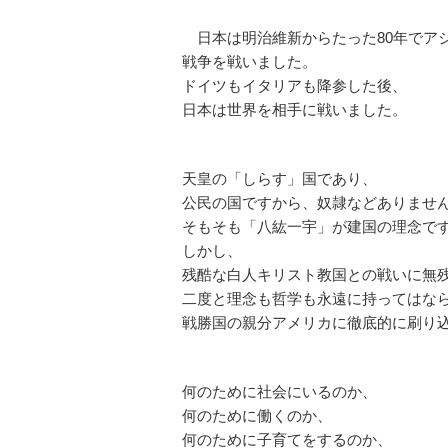
日本は明治維新からたった80年でア
戦争を戦いました。
ドイツもイタリアも降参した後、
日本は世界を相手に戦いました。
天皇の「しらす」国であり、
公民の国ですから、奴隷などありませ
そもそも「八紘一宇」が建国の理念で
しかし、
残酷な白人キリスト教国との戦いに無
二度と理念も哲学も永遠に持ってはな
戦勝国の親分アメリカに徹底的に刷り
何のために社会にいるのか、
何のために働くのか、
何のために子育てをするのか、