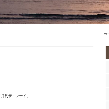
ホ
月刊ザ・フナイ」