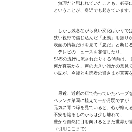
無理だと思われていたことも、必要に
ということが、身近でも起きています
しかし残念ながら良い変化ばかりで
狭い視野で信じ込んだ「正義」を振り
表面の情報だけを見て「悪だ」と断じ
テレビのニュースを妄信したり、
SNSの流行に流されたりする傾向は、
何が真実かを、声の大きい誰かの意見
小誌が、今後とも読者の皆さまが真実
最近、近所の店で売っていたハーブを
ベランダ菜園に植えて一か月弱ですが、
元気に育つ緑を見ていると、心が癒え
不安を煽るものからは少し離れて、
豊かな自然に目を向けるとまた世界が
（引用ここまで）