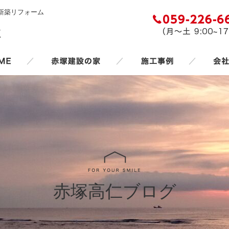
新築リフォーム
／
／
／
赤塚高仁ブログ