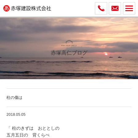
赤塚高仁ブログ
柱の傷は
2018.05.05
「 柱のきずは おととしの
五月五日の 背くらべ