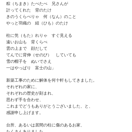
粽（ちまき）たべたべ 兄さんが
計ってくれた 背のたけ
きのうくらべりゃ 何（なん）のこと
やっと羽織の 紐（ひも）のたけ
柱に凭（もた）れりゃ すぐ見える
遠いお山も 背くらべ
雲の上まで 顔だして
てんでに背伸（せのび） していても
雪の帽子を ぬいでさえ
一はやっぱり 富士の山」
新築工事のために解体を何十軒もしてきました。
それぞれの家に、
それぞれの歴史が刻まれ、
思わず手を合わせ、
これまでどうもありがとうございました、と、
感謝申し上げます。
台所、あるいは居間の柱に傷のあるお家、
たくさんありました。