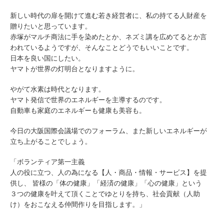
新しい時代の扉を開けて進む若き経営者に、私の持てる人財産を
贈りたいと思っています。
赤塚がマルチ商法に手を染めたとか、ネズミ講を広めてるとか言
われているようですが、そんなことどうでもいいことです。
日本を良い国にしたい。
ヤマトが世界の灯明台となりますように。
やがて水素は時代となります。
ヤマト発信で世界のエネルギーを主導するのです。
自動車も家庭のエネルギーも健康も美容も。
今日の大阪国際会議場でのフォーラム、また新しいエネルギーが
立ち上がることでしょう。
「ボランティア第一主義
人の役に立つ、人の為になる【人・商品・情報・サービス】を提
供し、 皆様の「体の健康」「経済の健康」「心の健康」という
３つの健康を叶えて頂くことでゆとりを持ち、社会貢献（人助
け）をおこなえる仲間作りを目指します。」