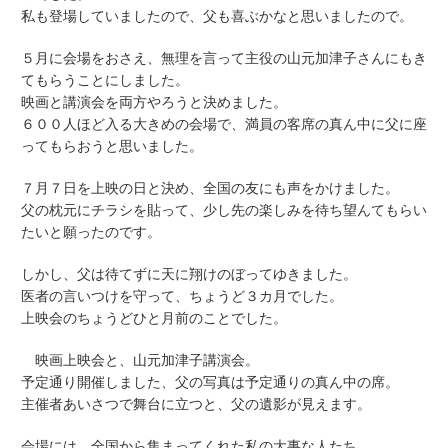
私も登場していましたので、父も喜ぶかなと思いましたので。
５月に会場をおさえ、無理を言って主役の山元加津子さんにもき
てもらうことにしました。
映画と講演会を両方やろうと決めました。
６００人ほど入る大きめの会場で、満員の客席の真ん中に父に座
ってもらおうと思いました。
７月７日を上映の日と決め、全国の友にも声をかけました。
父の枕元にチラシを貼って、少し先の楽しみを待ち望んてもらい
たいと願ったのです。
しかし、父は待てずに天に翔けのぼってゆきました。
医者の言いつけを守って、ちょうど３カ月でした。
上映会のちょうどひと月前のことでした。
映画上映会と、山元加津子講演会。
予定通り開催しました、父の写真は予定通りの真ん中の席。
主催者あいさつで舞台に立つと、父の遺影が見えます。
会場には、全国から集まってくれた私の大事な人たち。