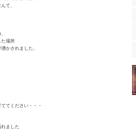
なんて、
。
時、
した場所
が湧かされました。
、
ててください・・・
溢れました