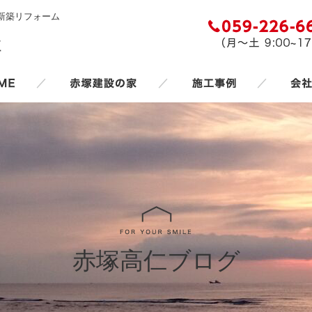
新築リフォーム
／
／
／
赤塚高仁ブログ