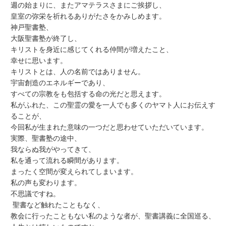
週の始まりに、またアマテラスさまにご挨拶し、
皇室の弥栄を祈れるありがたさをかみしめます。
神戸聖書塾、
大阪聖書塾が終了し、
キリストを身近に感じてくれる仲間が増えたこと、
幸せに思います。
キリストとは、人の名前ではありません。
宇宙創造のエネルギーであり、
すべての宗教をも包括する命の光だと思えます。
私がふれた、この聖霊の愛を一人でも多くのヤマト人にお伝えす
ることが、
今回私が生まれた意味の一つだと思わせていただいています。
実際、聖書塾の途中、
我ならぬ我がやってきて、
私を通って流れる瞬間があります。
まったく空間が変えられてしまいます。
私の声も変わります。
不思議ですね。
聖書など触れたこともなく、
教会に行ったこともない私のような者が、聖書講義に全国巡る、