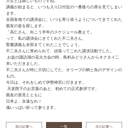
人生とは嬉しいものですね。
講義が始まると、いつも入り口付近の一番後ろの席を見てしまい
ます。
全国各地での講演会に、いつも寄り添うようについてきてくれた
親友の姿を探します。
「高仁さん、向こう半年のスケジュール教えて」
って、私の講演会にきてくれた不二夫さん、
聖書講義も全部きてくれたことでしょう。
不二夫さんに誉められて、頑張ってこれた講演活動でした。
お盆の諏訪湖の花火大会の時、島村みどりさんからネクタイ二
本いただきました。
不二夫さんが特に大切にしてた、オリーブの柄と魚のデザインの
もの。
今日は、それをしめて伊勢神宮に行きます。
天皇陛下のお言葉のあと、初めての正式参拝です。
親友の形見とともに
日本よ、永遠なれ！
魂いっぱい祈って参ります。
前の記事へ
一覧
次の記事へ