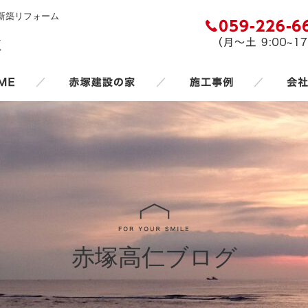
新築リフォーム
／
／
／
赤塚高仁ブログ