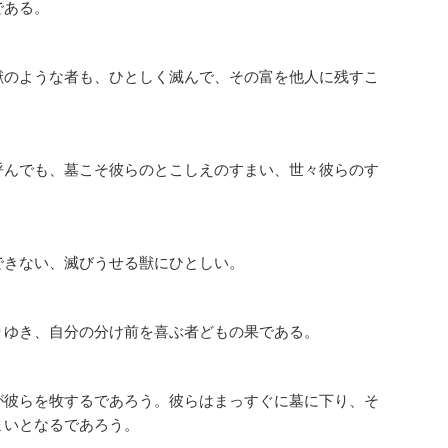
である。
獣のような者も、ひとしく滅んで、その富を他人に残すこ
呼んでも、墓こそ彼らのとこしえのすまい、世々彼らのす
できない、滅びうせる獣にひとしい。
りゆき、自分の分け前を喜ぶ者どもの果である。
が彼らを牧するであろう。彼らはまっすぐに墓に下り、そ
まいとなるであろう。