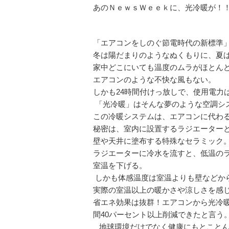
あのＮｅｗｓＷｅｅｋに、光冷暖が！
「エアコンをしのぐ節電時代の新標準
冬は陽だまりのようなぬくもりに、夏
家中どこにいても温度のムラがほとん
エアコンのような不快な風もない。
しかも24時間付けっ放しで、使用電力
「光冷暖」はそんな夢のような空調シ
この冷暖システムは、エアコンに代わ
秘密は、室内に設置するラジエーター
壁や天井に塗布する特殊なセラミック
ラジエーターに冷水を流すと、低温の
室温を下げる。
しかも体感温度は室温よりも壁などか
実際の室温以上の暖かさや涼しさを感
省エネ効果は抜群！エアコンから光冷
間40パーセント以上削減できたと言う
地球環境だけでなく健康にもとことん