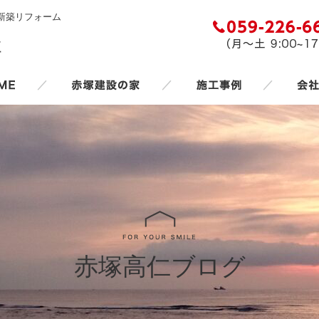
新築リフォーム
／
／
／
赤塚高仁ブログ