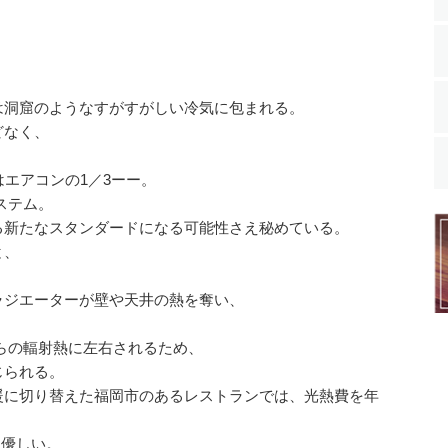
！
」
は洞窟のようなすがすがしい冷気に包まれる。
どなく、
はエアコンの1／3ーー。
ステム。
る新たなスタンダードになる可能性さえ秘めている。
と、
。
ラジエーターが壁や天井の熱を奪い、
らの輻射熱に左右されるため、
じられる。
暖に切り替えた福岡市のあるレストランでは、光熱費を年
。
優しい。