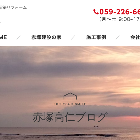
新築リフォーム
／
／
／
赤塚高仁ブログ