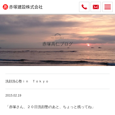
赤塚高仁ブログ
洗顔洗心塾ｉｎ Ｔｏｋｙｏ
2015.02.19
「赤塚さん、２０日洗顔塾のあと、ちょっと残ってね」