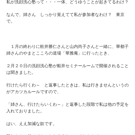
私が洗顔洗心塾って・・・一体、どうゆうことが起きてるわけ？
なんで、姉さん しっかり覚えてて私が参加者なわけ？ 東京
で。
１月の終わりに舩井勝仁さんと山内尚子さんと一緒に、華都子
姉さんのやまとこころの道場「華雅庵」に行ったとき、
２月２０日の洗顔洗心塾が船井セミナールームで開催されること
は聞きました。
行けたら行くわ～ と返事したときは、私は行きませんというの
がアカツカルールですので、
「姉さん、行けたらいくわ～」と返事した段階で私は他の予定を
入れておりました。
はい、ええ加減な奴です。