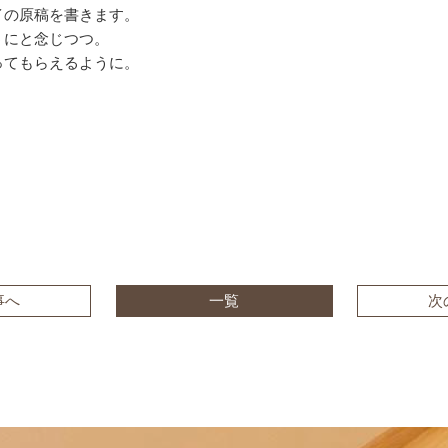
イの原稿を書きます。
うにと念じつつ。
ってもらえるように。
事へ
一覧
次