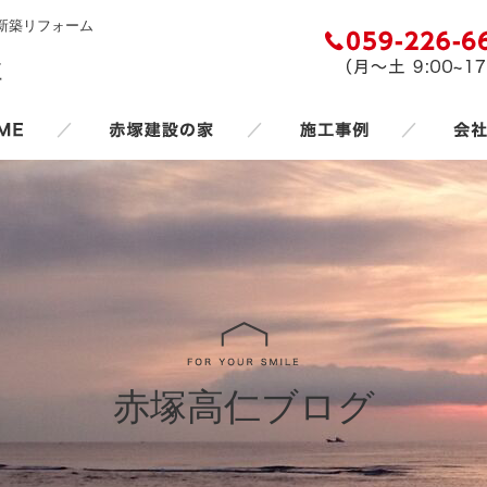
新築リフォーム
／
／
／
赤塚高仁ブログ