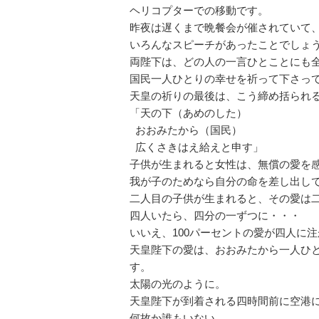
ヘリコプターでの移動です。
昨夜は遅くまで晩餐会が催されていて
いろんなスピーチがあったことでしょ
両陛下は、どの人の一言ひとことにも
国民一人ひとりの幸せを祈って下さっ
天皇の祈りの最後は、こう締め括られ
「天の下（あめのした）
おおみたから（国民）
広くさきはえ給えと申す」
子供が生まれると女性は、無償の愛を
我が子のためなら自分の命を差し出し
二人目の子供が生まれると、その愛は
四人いたら、四分の一ずつに・・・
いいえ、100パーセントの愛が四人に
天皇陛下の愛は、おおみたから一人ひ
す。
太陽の光のように。
天皇陛下が到着される四時間前に空港
何故か誰もいない。