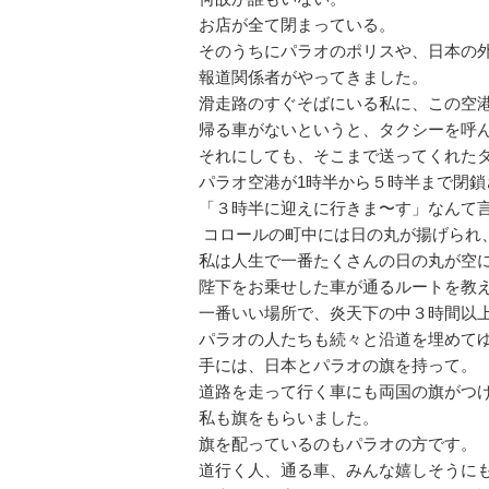
お店が全て閉まっている。
そのうちにパラオのポリスや、日本の
報道関係者がやってきました。
滑走路のすぐそばにいる私に、この空港
帰る車がないというと、タクシーを呼
それにしても、そこまで送ってくれた
パラオ空港が1時半から５時半まで閉鎖
「３時半に迎えに行きま〜す」なんて言うな
コロールの町中には日の丸が揚げられ
私は人生で一番たくさんの日の丸が空
陛下をお乗せした車が通るルートを教
一番いい場所で、炎天下の中３時間以
パラオの人たちも続々と沿道を埋めて
手には、日本とパラオの旗を持って。
道路を走って行く車にも両国の旗がつ
私も旗をもらいました。
旗を配っているのもパラオの方です。
道行く人、通る車、みんな嬉しそうに