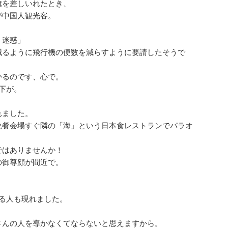
旗を差しいれたとき、
が中国人観光客。
、迷惑」
減るように飛行機の便数を減らすように要請したそうで
かるのです、心で。
下が。
れました。
晩餐会場すぐ隣の「海」という日本食レストランでパラオ
ではありませんか！
の御尊顔が間近で。
る人も現れました。
。
さんの人を導かなくてならないと思えますから。