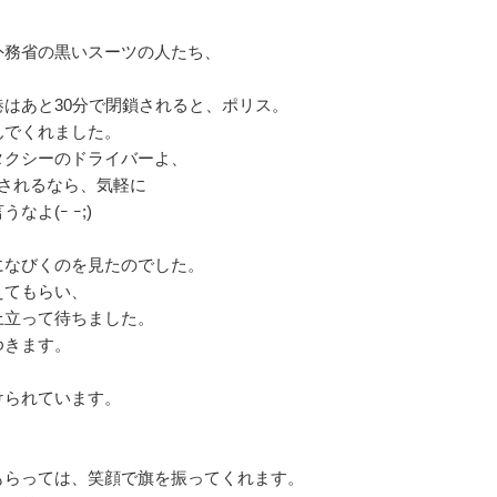
外務省の黒いスーツの人たち、
はあと30分で閉鎖されると、ポリス。
んでくれました。
タクシーのドライバーよ、
されるなら、気軽に
よ(ｰ ｰ;)
、
になびくのを見たのでした。
えてもらい、
上立って待ちました。
ゆきます。
けられています。
もらっては、笑顔で旗を振ってくれます。