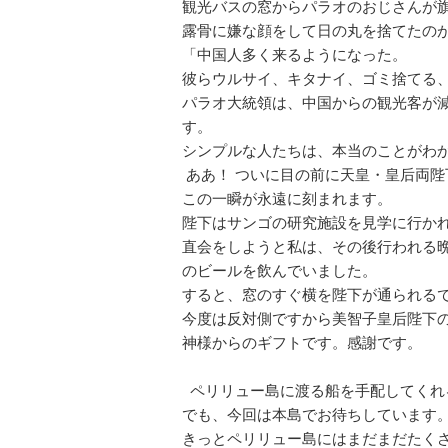
観光バスの窓からパラオのおじさんが
露骨に嫌な顔をして日の丸を捨てたの
「中国人多く来るようになった。
彼らウルサイ、キタナイ、ゴミ捨てる
パラオ大統領は、中国からの観光客が
す。
シンプルな人たちは、本当のことがわ
ああ！ ついに目の前に天皇・皇后両陛
この一瞬が永遠に刻まれます。
陛下はサンゴの研究施設を見学に行か
直会をしようと
私は、その後行われる
のビールを飲んでいました。
すると、窓のすぐ横を陛下が通られる
今度は反対側ですから美智子皇后陛下
神様からのギフトです。感謝です。
ペリリュー島に渡る船を手配してくれ
でも、今回は本島でお待ちしています
きっとペリリュー島にはまだまだたく