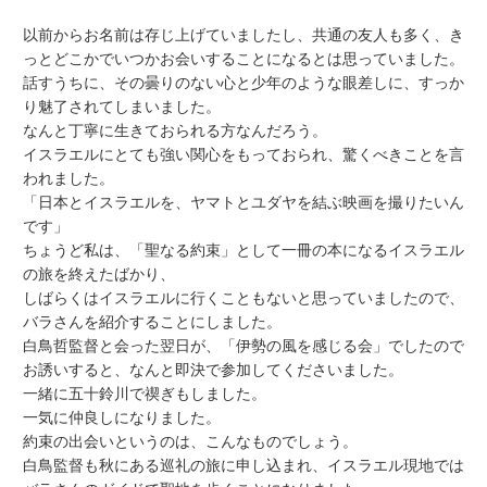
以前からお名前は存じ上げていましたし、共通の友人も多く、き
っとどこかでいつかお会いすることになるとは思っていました。
話すうちに、その曇りのない心と少年のような眼差しに、すっか
り魅了されてしまいました。
なんと丁寧に生きておられる方なんだろう。
イスラエルにとても強い関心をもっておられ、驚くべきことを言
われました。
「日本とイスラエルを、ヤマトとユダヤを結ぶ映画を撮りたいん
です」
ちょうど私は、「聖なる約束」として一冊の本になるイスラエル
の旅を終えたばかり、
しばらくはイスラエルに行くこともないと思っていましたので、
バラさんを紹介することにしました。
白鳥哲監督と会った翌日が、「伊勢の風を感じる会」でしたので
お誘いすると、なんと即決で参加してくださいました。
一緒に五十鈴川で禊ぎもしました。
一気に仲良しになりました。
約束の出会いというのは、こんなものでしょう。
白鳥監督も秋にある巡礼の旅に申し込まれ、イスラエル現地では