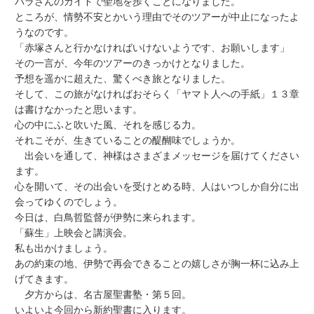
バラさんのガイドで聖地を歩くことになりました。
ところが、情勢不安とかいう理由でそのツアーが中止になったよ
うなのです。
「赤塚さんと行かなければいけないようです、お願いします」
その一言が、
今年のツアーのきっかけ
となりました。
予想を遥かに超えた、驚くべき旅となりました。
そして、この旅がなければおそらく「ヤマト人への手紙」１３章
は書けなかったと思います。
心の中にふと吹いた風、それを感じる力。
それこそが、生きていることの醍醐味でしょうか。
出会いを通して、神様はさまざまメッセージを届けてください
ます。
心を開いて、その出会いを受けとめる時、人はいつしか自分に出
会ってゆくのでしょう。
今日は、白鳥哲監督が伊勢に来られます。
「蘇生」上映会
と講演会。
私も出かけましょう。
あの約束の地、伊勢で再会できることの嬉しさが胸一杯に込み上
げてきます。
夕方からは、名古屋聖書塾・第５回。
いよいよ今回から新約聖書に入ります。