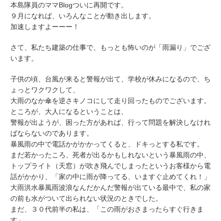
本島隊員のママBlog
ついに再開です。
９月になれば、いろんなことが動き出します。
加速しますよーーー！
さて、私たち建築の仕事で、もっとも怖いのが「雨漏り」でござ
います。
子供の頃、台風が来ると警報が出て、学校が休みになるので、ち
ょっとワクワクして、
大雨のなか傘を逆さキノコにして走り回ったものでございます。
ところが、大人になるということは、
警報が出ようが、困った方があれば、行って問題を解決しなけれ
ばならないのであります。
暴風雨の中で電話かがかかってくると、ドキっとする私です。
まだ若かったころ、死者が出るかもしれないという暴風雨の中、
トップライト（天窓）が吹き飛んでしまったというお客様から電
話がかかり、「家の中に雨が降ってる、いますぐ止めてくれ！」
大雨洪水暴風雨波浪なんだかんだ警報が出ている最中で、私の家
の前も水がついて出られない状況のときでした。
まだ、３０代前半の私は、「この雨がおさまったらすぐ行きま
す」