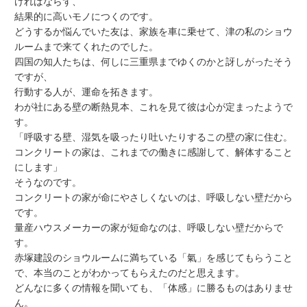
ければならず、
結果的に高いモノにつくのです。
どうするか悩んでいた友は、家族を車に乗せて、津の私のショウ
ルームまで来てくれたのでした。
四国の知人たちは、何しに三重県までゆくのかと訝しがったそう
ですが、
行動する人が、運命を拓きます。
わが社にある壁の断熱見本、これを見て彼は心が定まったようで
す。
「呼吸する壁、湿気を吸ったり吐いたりするこの壁の家に住む。
コンクリートの家は、これまでの働きに感謝して、解体すること
にします」
そうなのです。
コンクリートの家が命にやさしくないのは、呼吸しない壁だから
です。
量産ハウスメーカーの家が短命なのは、呼吸しない壁だからで
す。
赤塚建設のショウルームに満ちている「氣」を感じてもらうこと
で、本当のことがわかってもらえたのだと思えます。
どんなに多くの情報を聞いても、「体感」に勝るものはありませ
ん。