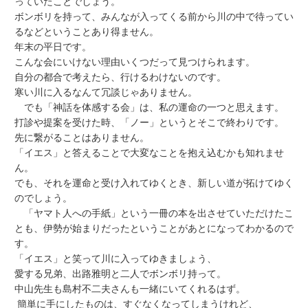
っていたことでしょう。
ボンボリを持って、みんなが入ってくる前から川の中で待ってい
るなどということあり得ません。
年末の平日です。
こんな会にいけない理由いくつだって見つけられます。
自分の都合で考えたら、行けるわけないのです。
寒い川に入るなんて冗談じゃありません。
でも「神話を体感する会」は、私の運命の一つと思えます。
打診や提案を受けた時、「ノー」というとそこで終わりです。
先に繋がることはありません。
「イエス」と答えることで大変なことを抱え込むかも知れませ
ん。
でも、それを運命と受け入れてゆくとき、新しい道が拓けてゆく
のでしょう。
「ヤマト人への手紙」という一冊の本を出させていただけたこ
とも、伊勢が始まりだったということがあとになってわかるので
す。
「イエス」と笑って川に入ってゆきましょう、
愛する兄弟、出路雅明と二人でボンボリ持って。
中山先生も島村不二夫さんも一緒にいてくれるはず。
簡単に手にしたものは、すぐなくなってしまうけれど、