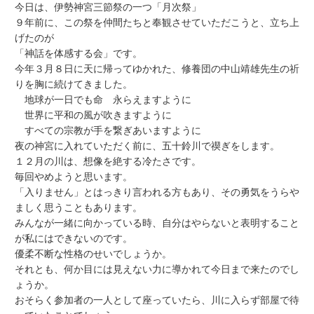
今日は、伊勢神宮三節祭の一つ「月次祭」
９年前に、この祭を仲間たちと奉観させていただこうと、立ち上
げたのが
「神話を体感する会」です。
今年３月８日に天に帰ってゆかれた、修養団の中山靖雄先生の祈
りを胸に続けてきました。
地球が一日でも命 永らえますように
世界に平和の風が吹きますように
すべての宗教が手を繋ぎあいますように
夜の神宮に入れていただく前に、五十鈴川で禊ぎをします。
１２月の川は、想像を絶する冷たさです。
毎回やめようと思います。
「入りません」とはっきり言われる方もあり、その勇気をうらや
ましく思うこともあります。
みんなが一緒に向かっている時、自分はやらないと表明すること
が私にはできないのです。
優柔不断な性格のせいでしょうか。
それとも、何か目には見えない力に導かれて今日まで来たのでし
ょうか。
おそらく参加者の一人として座っていたら、川に入らず部屋で待