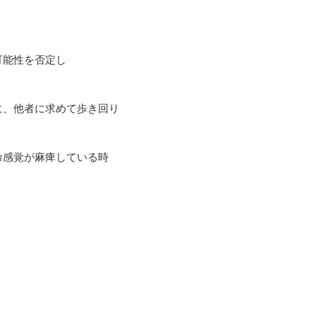
。
可能性を否定し
に、他者に求めて歩き回り
命感覚が麻痺している時
。