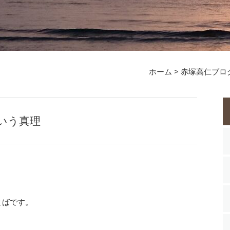
ホーム
>
赤塚高仁ブロ
いう真理
とばです。