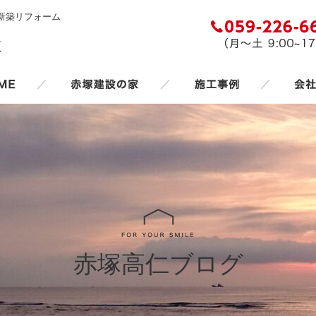
新築リフォーム
／
／
／
赤塚高仁ブログ