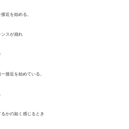
一接近を始める。
ランスが崩れ
せ
第一接近を始めている。
し
するかの如く感じるとき