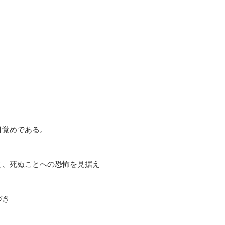
。
目覚めである。
と、死ぬことへの恐怖を見据え
づき