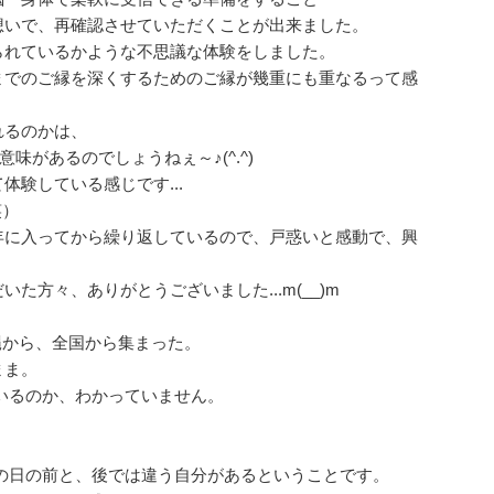
想いで、再確認させていただくことが出来ました。
られているかような不思議な体験をしました。
までのご縁を深くするためのご縁が幾重にも重なるって感
れるのかは、
か意味があるのでしょうねぇ～♪(^.^)
験している感じです...
笑）
年に入ってから繰り返しているので、戸惑いと感動で、興
た方々、ありがとうございました...m(__)m
縄から、全国から集まった。
まま。
いるのか、わかっていません。
の日の前と、後では違う自分があるということです。