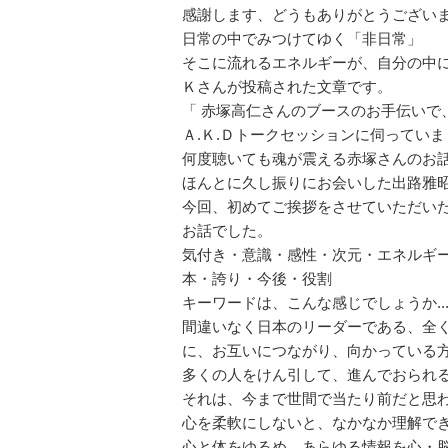
感謝します、どうもありがとうござい
日常の中でみつけてゆく「非日常」
そこに流れるエネルギーが、自分の中
Ｋさんが投稿された文章です。
「
赤塚高仁さんのブースのお手伝いで
Ａ.Ｋ.Ｄトークセッションに伺っていま
何度聴いても魂が震える赤塚さんのお
ほんとに久し振りにお会いした出路雅
今回、初めてご挨拶をさせていただい
お話でした。
気付き・意識・感性・次元・エネルギ
本・誇り・今後・役割
キーワードは、こんな感じでしょうか...(^
間違いなく日本のリーダーである、全
に、お互いにつながり、向かっている
多くの人をけん引して、進んでおられ
それは、今まで世間で当たり前だと思
心を柔軟にしないと、なかなか理解で
心と体をゆるめ、あらゆる情報を心・