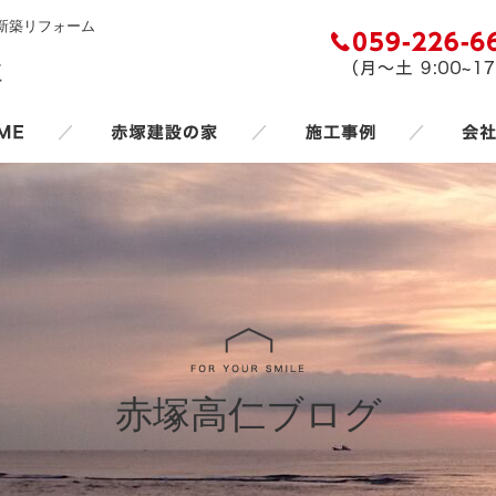
新築リフォーム
／
／
／
赤塚高仁ブログ