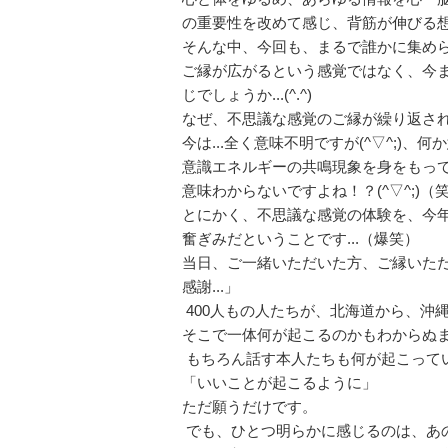
の重要性を改めて感じ、背筋が伸びる
そんな中、今回も、まるで誰かに集め
ご縁が広がるという感覚ではなく、今
じでしょうか...(^.^)
なぜ、不思議な感覚のご縁が繰り返さ
今は...全く意味不明ですが(^▽^;)、何
意識エネルギーの共鳴現象を身をもって体
意味わからないですよね！？(^▽^;)（
とにかく、不思議な感覚の体験を、今
奮ぎみだということです...（爆笑）
当日、ご一緒いただいた方、ご縁いただい
感謝...」
400人もの人たちが、北海道から、沖
そこで一体何が起こるのかもわからぬ
もちろん話す本人たちも何が起こって
「いいことが起こるように」
ただ願うだけです。
でも、ひとつ明らかに感じるのは、あ