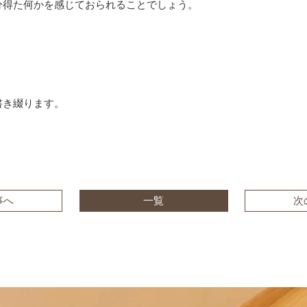
分得た何かを感じておられることでしょう。
。
！
書き綴ります。
事へ
一覧
次