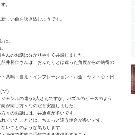
ます。
に新しい命を吹き込むようです。
、
した。
話。
昭さんのお話は分かりやすく共感しました。
た船井勝仁さんは、おふたりとは違った角度からの納得の
ー・共鳴・自覚・インフレーション・お金・ヤマト心・日
.^)
くジャンルの違う3人さんですが、パズルのピースのよう
方向が同じ方々なのだと実感しました。
る方々のお話には、共通点が多いです。
われていたこととは、ちょっと違う場合が多いです。
きないことのような気もします。
脳・身体で柔軟に受信できる準備をすること