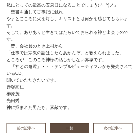
私にとっての最高の安息日になることでしょう(＾ｰ^)ノ」
聖書を通して古事記に触れ、
やまとこころに火を灯し、キリストとは何かを感じてもらいま
す。
そして、ありありと生きてはたらいておられる神と出会うので
す。
昔、会社員のとき上司から
「仕事では宗教の話はしたらあかんぞ」と教えられました。
ところが、このごろ神様の話しかしない赤塚です。
「神との邂逅」・・・テンプルビューティフルから発売されて
いるCD、
聞いていただきたいです。
赤塚高仁
榊原茂
光田秀
神に掴まれた男たち、素敵です。
前の記事へ
一覧
次の記事へ