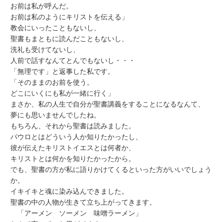
お前は私が呼んだ。
お前は私のようにキリストを伝える」
教会にいったこともないし、
聖書もまともに読んだこともないし、
洗礼も受けてないし、
人前で話すなんてとんでもないし・・・
「無理です」と返事した私です。
「そのままのお前を使う。
どこにいくにも私が一緒に行く」
まさか、私の人生で自分が聖書講義をすることになるなんて、
夢にも思いませんでしたね。
もちろん、それから聖書は読みました。
パウロとはどういう人か知りたかったし、
彼が伝えたキリストイエスとは何者か、
キリストとは何かを知りたかったから。
でも、聖書の方が私に語りかけてくるといった方がいいでしょう
か。
イキイキと魂に染み込んできました。
聖書の中の人物が生きて立ち上がってきます。
「アーメン ソーメン 味噌ラーメン」