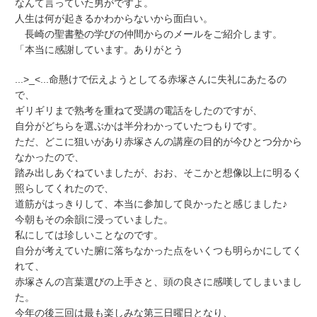
なんて言っていた男がですよ。
人生は何が起きるかわからないから面白い。
長崎の聖書塾の学びの仲間からのメールをご紹介します。
「本当に感謝しています。ありがとう
...>_<...命懸けで伝えようとしてる赤塚さんに失礼にあたるの
で、
ギリギリまで熟考を重ねて受講の電話をしたのですが、
自分がどちらを選ぶかは半分わかっていたつもりです。
ただ、どこに狙いがあり赤塚さんの講座の目的が今ひとつ分から
なかったので、
踏み出しあぐねていましたが、おお、そこかと想像以上に明るく
照らしてくれたので、
道筋がはっきりして、本当に参加して良かったと感じました♪
今朝もその余韻に浸っていました。
私にしては珍しいことなのです。
自分が考えていた腑に落ちなかった点をいくつも明らかにしてく
れて、
赤塚さんの言葉選びの上手さと、頭の良さに感嘆してしまいまし
た。
今年の後三回は最も楽しみな第三日曜日となり、