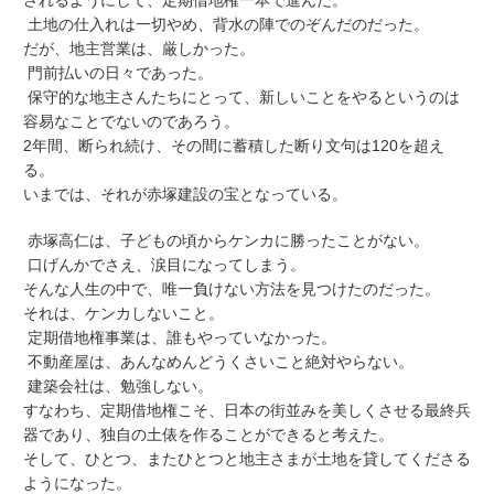
されるようにして、定期借地権一本で進んだ。
土地の仕入れは一切やめ、背水の陣でのぞんだのだった。
だが、地主営業は、厳しかった。
門前払いの日々であった。
保守的な地主さんたちにとって、新しいことをやるというのは
容易なことでないのであろう。
2年間、断られ続け、その間に蓄積した断り文句は120を超え
る。
いまでは、それが赤塚建設の宝となっている。
赤塚高仁は、子どもの頃からケンカに勝ったことがない。
口げんかでさえ、涙目になってしまう。
そんな人生の中で、唯一負けない方法を見つけたのだった。
それは、ケンカしないこと。
定期借地権事業は、誰もやっていなかった。
不動産屋は、あんなめんどうくさいこと絶対やらない。
建築会社は、勉強しない。
すなわち、定期借地権こそ、日本の街並みを美しくさせる最終兵
器であり、独自の土俵を作ることができると考えた。
そして、ひとつ、またひとつと地主さまが土地を貸してくださる
ようになった。