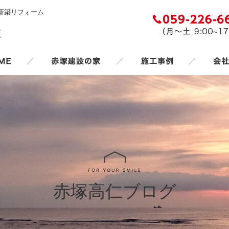
新築リフォーム
／
／
／
赤塚高仁ブログ