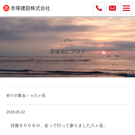
赤塚高仁ブログ
祈りの集会ｉｎ八ヶ岳
2016.06.22
往復６００キロ、走って行って参りました八ヶ岳、