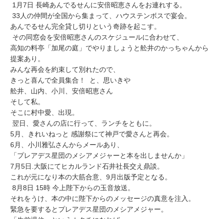
1月7日 長崎あんでるせんに安倍昭恵さんをお連れする。
33人の仲間が全国から集まって、ハウステンボスで宴会。
あんでるせん完全貸し切りという奇跡を起こす。
その同窓会を安倍昭恵さんのスケジュールに合わせて、
高知の料亭「加尾の庭」でやりましょうと舩井のかっちゃんから
提案あり。
みんな再会を約束して別れたので、
きっと喜んで全員集合！ と、思いきや
舩井、山内、小川、安倍昭恵さん
そして私。
そこに村中愛、出現。
翌日、愛さんの店に行って、ランチをともに。
5月、きれいねっと 感謝祭にて神戸で愛さんと再会。
6月、小川雅弘さんからメールあり、
「プレアデス星団のメシアメジャーと本を出しませんか」
7月5日.大阪にてヒカルランド石井社長交え鼎談。
これが元になり本の大筋合意、9月出版予定となる。
8月8日 15時 今上陛下からの玉音放送。
それをうけ、本の中に陛下からのメッセージの真意を注入。
緊急を要するとプレアデス星団のメシアメジャー。