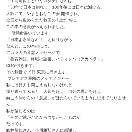
「生前退位」というカタチになれば、
「30年で日本は崩れし、100年後には日本は滅びる。」
大阪にて、やまとおなごの会 開催され、
全国から集められた救国の志士たちに、
この本の意義が伝えられました。
一所懸命書いています。
「日本よ永遠なれ！」と祈りながら。
なんと、この本のには、
アカツカの音霊メッセージで、
「教育勅語、終戦の詔書、ハティクバ（アカペラ）」
CDが付きます。
その録音で19日 東京に行きます。
プレアデス星団のメシアメジャー
私には見えも聞こえもしないけれど、
振り返ってみると、人知を超え、自分の思いを超え、
向こう側からの「意思」がはたらいているように思えてなりませ
ん。
私が信じるのは、
「そのご縁がだれからつながったものか」
だけです。
舩井勝仁さん、小川雅弘さんに感謝し、