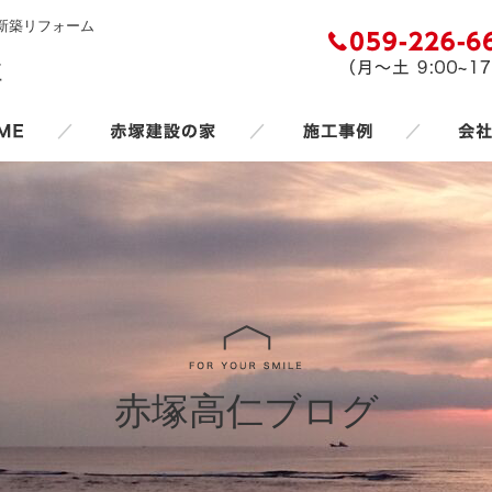
新築リフォーム
／
／
／
赤塚高仁ブログ