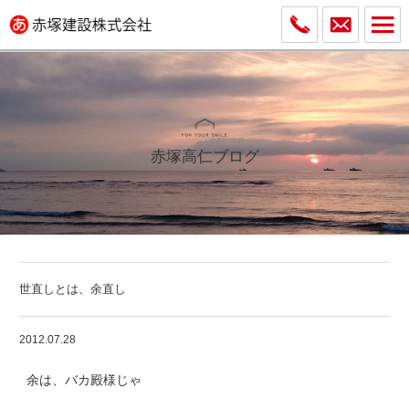
赤塚高仁ブログ
世直しとは、余直し
2012.07.28
余は、バカ殿様じゃ