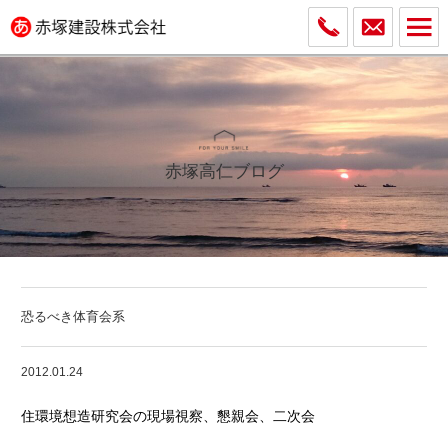
赤塚高仁ブログ
恐るべき体育会系
2012.01.24
住環境想造研究会の現場視察、懇親会、二次会