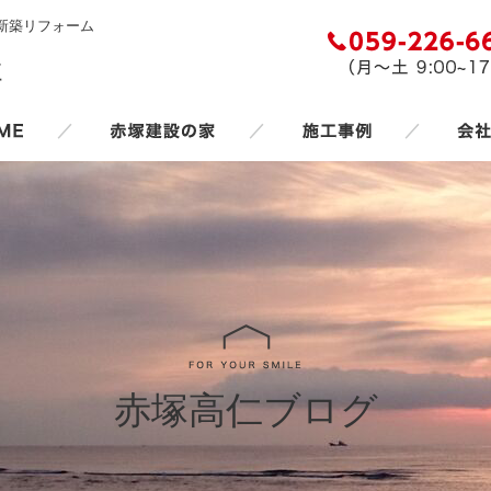
新築リフォーム
／
／
／
赤塚高仁ブログ