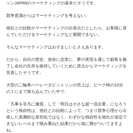
ソンJAPANのマーケティングの基本だそうです。
競争意識からはマーケティングを考えない。
他社との比較がマーケティングの出発点だとしたら、お客様に喜
んでいただけるマーケティングなど展開できない。
そんなマーケティングはおぞましいとさえあります。
だから、自社の歴史、使命に忠実に、夢の実現を通して顧客を魅
了し会社の生存を維持していくために原点からマーケティングを
見直したそうです。
大型の二輪車ハーレーダビットソンの売上は、ピーク時の10分
の１にまで落ち込んでいた中で、
「凡事を非凡に徹底」して「明日は小さな超一流企業」になろう
という独自性は、他社との比較によって、つまり競争心理から出
発した表層的な差別化ではなく、わずかな独自性を他社が追従で
きないレベルまで積み重ねた結果だから地に脚がついてますよ
ね。