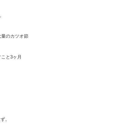
。
大量のカツオ節
こと3ヶ月
ず。