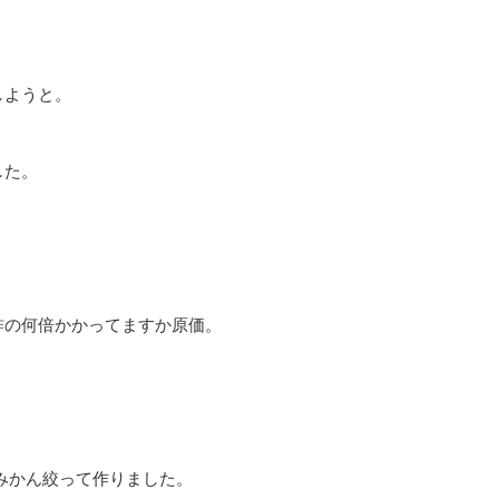
しようと。
した。
酢の何倍かかってますか原価。
みかん絞って作りました。