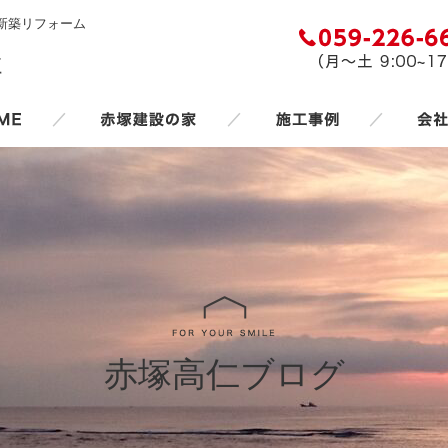
新築リフォーム
／
／
／
赤塚高仁ブログ