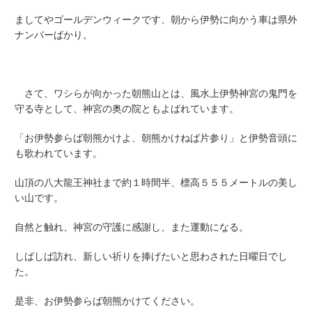
ましてやゴールデンウィークです、朝から伊勢に向かう車は県外
ナンバーばかり。
さて、ワシらが向かった朝熊山とは、風水上伊勢神宮の鬼門を
守る寺として、神宮の奥の院ともよばれています。
「お伊勢参らば朝熊かけよ、朝熊かけねば片参り」と伊勢音頭に
も歌われています。
山頂の八大龍王神社まで約１時間半、標高５５５メートルの美し
い山です。
自然と触れ、神宮の守護に感謝し、また運動になる。
しばしば訪れ、新しい祈りを捧げたいと思わされた日曜日でし
た。
是非、お伊勢参らば朝熊かけてください。