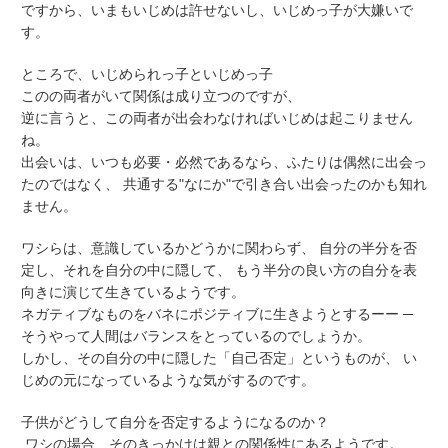
ですから、いまもいじめは許せないし、いじめっ子が大嫌いで
す。
ところで、いじめられっ子といじめっ子
このの両者がいて関係は成り立つのですが、
逆に言うと、この両者が出会わなければいじめは起こりません
ね。
出会いは、いつも必要・必然であるなら、ふたりは偶然に出会っ
たのではなく、 共通する"なにか"で引き合い出会ったのかも知れ
ません。
ワシらは、意識しているかどうかに関わらず、 自分の半分を否
定し、それを自分の中に隠して、 もう半分の良い方の自分を表
向きに演じて生きているようです。
ネガティブなものをバネにポジティブに生きようとするーー ─
そうやって人間はバランスをとっているのでしょうか。
しかし、その自分の中に隠した「自己否定」というものが、 い
じめの元になっているような気がするのです。
子供がどうして自分を否定するようになるのか？
ワシの場合、そのきっかけは親との関係性にあるようです。