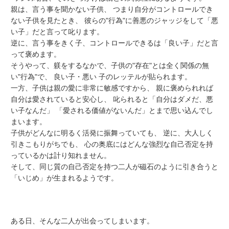
親は、言う事を聞かない子供、 つまり自分がコントロールでき
ない子供を見たとき、 彼らの"行為"に善悪のジャッジをして「悪
い子」だと言って叱ります。
逆に、言う事をきく子、コントロールできるは「良い子」だと言
って褒めます。
そうやって、躾をするなかで、子供の"存在"とは全く関係の無
い"行為"で、 良い子・悪い 子のレッテルが貼られます。
一方、子供は親の愛に非常に敏感ですから、 親に褒められれば
自分は愛されていると安心し、 叱られると「自分はダメだ、悪
い子なんだ」 「愛される価値がないんだ」とまで思い込んでし
まいます。
子供がどんなに明るく活発に振舞っていても、 逆に、大人しく
引きこもりがちでも、 心の奥底にはどんな強烈な自己否定を持
っているかは計り知れません。
そして、同じ質の自己否定を持つ二人が磁石のように引き合うと
「いじめ」が生まれるようです。
ある日、そんな二人が出会ってしまいます。