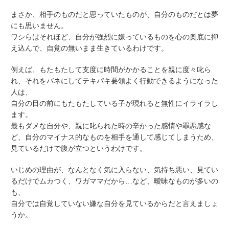
まさか、相手のものだと思っていたものが、自分のものだとは夢
にも思いません。
ワシらはそれほど、自分が強烈に嫌っているものを心の奥底に抑
え込んで、自覚の無いまま生きているわけです。
例えば、もたもたして支度に時間がかかることを親に度々叱ら
れ、それをバネにしてテキパキ要領よく行動できるようになった
人は、
自分の目の前にもたもたしている子が現れると無性にイライラし
ます。
最もダメな自分や、親に叱られた時の辛かった感情や罪悪感な
ど、自分のマイナス的なものを相手を通して感じてしまうため、
見ているだけで腹が立つというわけです。
いじめの理由が、なんとなく気に入らない、気持ち悪い、見てい
るだけでムカつく、ワガママだから…など、曖昧なものが多いの
も、
自分では自覚していない嫌な自分を見ているからだと言えましょ
うか。