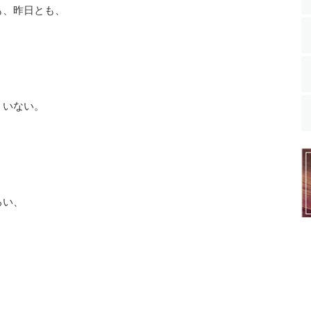
も、昨日とも、
ういない。
ろい、