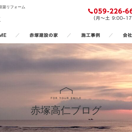
新築リフォーム
／
／
／
赤塚高仁ブログ