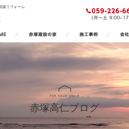
新築リフォーム
／
／
／
赤塚高仁ブログ