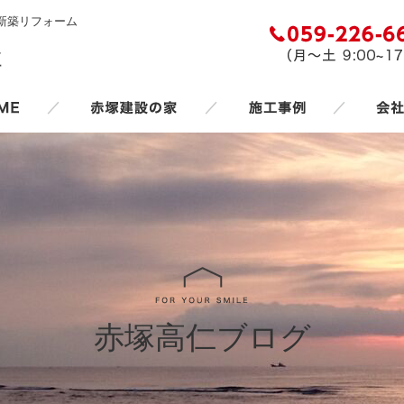
新築リフォーム
／
／
／
赤塚高仁ブログ