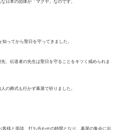
名な日本の団体が「マクヤ」なのです。
を知ってから聖日を守ってきました。
優先、伝道者の先生は聖日を守ることをキツく戒められま
知人の葬式も行かず幕屋で祈りました。
お客様と面談、打ち合わせの時間となり、幕屋の集会に出