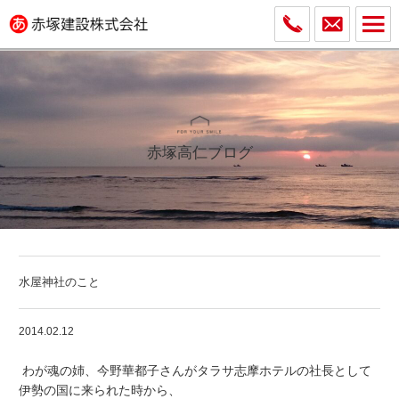
赤塚高仁ブログ
水屋神社のこと
2014.02.12
わが魂の姉、今野華都子さんがタラサ志摩ホテルの社長として
伊勢の国に来られた時から、