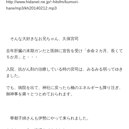
http://www.hidanet.ne.jp/~hitsfm/kumori-
hare/mp3/kh20140212.mp3
そんな
大好きなお兄ちゃん、久保宮司
去年肝臓の末期ガンだと医師に宣告を受け「余命２カ月、長くて
５か月」と・・・
入院、抗がん剤の治療している時の宮司は、みるみる弱ってゆき
ました。
でも、病院を出て、神社に戻ったら楠のエネルギーも降り注ぎ、
御神事を粛々とつとめておられます。
華都子姉さんも伊勢にやって来られました。