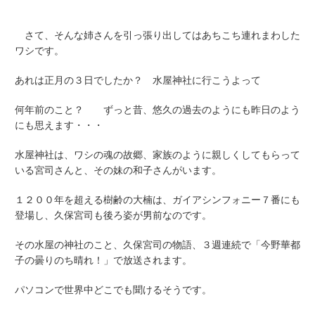
さて、そんな姉さんを引っ張り出してはあちこち連れまわした
ワシです。
あれは正月の３日でしたか？
水屋神社に行こう
よって
何年前のこと？ ずっと昔、悠久の過去のようにも昨日のよう
にも思えます・・・
水屋神社は、ワシの魂の故郷、家族のように親しくしてもらって
いる宮司さんと、その妹の和子さんがいます。
１２００年を超える樹齢の大楠は、ガイアシンフォニー７番にも
登場し、久保宮司も後ろ姿が男前なのです。
その
水屋の神社のこと、久保宮司の物語
、３週連続で「今野華都
子の曇りのち晴れ！」で放送されます。
パソコンで世界中どこでも聞けるそうです。