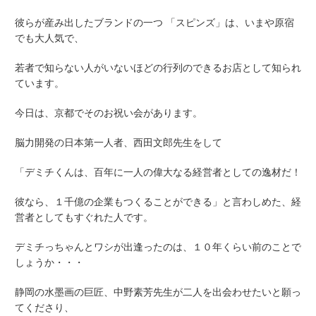
彼らが産み出したブランドの一つ 「スピンズ」は、いまや原宿
でも大人気で、
若者で知らない人がいないほどの行列のできるお店として知られ
ています。
今日は、京都でそのお祝い会があります。
脳力開発の日本第一人者、
西田文郎
先生をして
「デミチくんは、百年に一人の偉大なる経営者としての逸材だ！
彼なら、１千億の企業もつくることができる」と言わしめた、経
営者としてもすぐれた人です。
デミチっちゃんとワシが出逢ったのは、１０年くらい前のことで
しょうか・・・
静岡の水墨画の巨匠、
中野素芳先生
が二人を出会わせたいと願っ
てくださり、