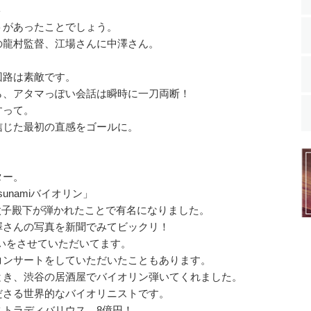
ト
トがあったことでしょう。
の龍村監督、江場さんに中澤さん。
回路は素敵です。
ら、アタマっぽい会話は瞬時に一刀両断！
すって。
信じた最初の直感をゴールに。
ター。
unamiバイオリン」
皇太子殿下が弾かれたことで有名になりました。
澤さんの写真を新聞でみてビックリ！
いをさせていただいてます。
コンサートをしていただいたこともあります。
とき、渋谷の居酒屋でバイオリン弾いてくれました。
ださる世界的なバイオリニストです。
トラディバリウス、8億円！