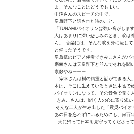
ま、そんなことはどうでもよい。
中澤さんのスピーチの中で、
皇后陛下と話された時のこと、
「TUNAMIバイオリンは強い音がしま
人はあまりに深い悲しみのとき、涙は
ん。 音楽には、そんな涙を外に流し
と仰ったそうです。
皇后様のピアノ伴奏できみこさんがバ
宗幸さんは天皇陛下と並んでそれを聞
素敵やねーーー
宗幸さんは樹の精霊と話ができる人
木は、そこに生えているときは木陰で
バイオリンになって、その音色で聞く
きみこさんは、聞く人の心に寄り添い
そんな二人が生み出した「震災バイオ
あの日を忘れずにいるためにも、何百
天に帰って日本を見守ってくださって