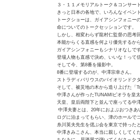
３・１１メモリアルトーク＆コンサー
きっと日本の各地で、いろんなイベン
トークショーは、ガイアシンフォニー
命についてのトークセッションです。
しかし、相変わらず龍村仁監督の思考
本能からくる直感を何より優先するか
ガイアシンフォニーもシナリオなしで
登場人物も直感で決め、いいな！って
そして今、第8番を撮影中。
8番に登場するのが、中澤宗幸さん。
ストラディバリウスのバイオリンドク
そして、被災地の木から造り上げた「Ts
中澤さんが作ったTUNAMIビオラを
天皇、皇后両陛下と並んで座ってる中
中澤夫妻とは、20年におよぶおつきあ
ログに泊まってもらい、津のホールで
糸川英夫先生を偲ぶ会を東京で持った
中澤きみこさん、本当に親しくしてく
ちなみに、居酒屋で弾いてくださったス