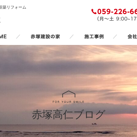
新築リフォーム
／
／
／
赤塚高仁ブログ