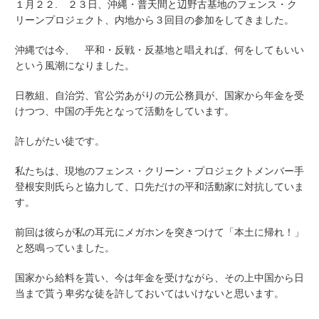
１月２２. ２３日、沖縄・普天間と辺野古基地のフェンス・ク
リーンプロジェクト、内地から３回目の参加をしてきました。
沖縄では今、 平和・反戦・反基地と唱えれば、何をしてもいい
という風潮になりました。
日教組、自治労、官公労あがりの元公務員が、国家から年金を受
けつつ、中国の手先となって活動をしています。
許しがたい徒です。
私たちは、現地のフェンス・クリーン・プロジェクトメンバー手
登根安則氏らと協力して、口先だけの平和活動家に対抗していま
す。
前回は彼らが私の耳元にメガホンを突きつけて「本土に帰れ！」
と怒鳴っていました。
国家から給料を貰い、今は年金を受けながら、その上中国から日
当まで貰う卑劣な徒を許しておいてはいけないと思います。