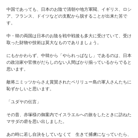
中国であっても、日本のお陰で清朝や地方軍閥、イギリス、ロシ
ア、フランス、ドイツなどの支配から脱することが出来た筈で
す。
中・韓の両国は日本のお陰を戦中戦後も多大に受けていて、受け
取った財物や技術は莫大なものでありましょう。
にもかかわらず、中韓から「やられっぱなし」であるのは、日本
の政治家や官僚がだらしのない人間ばかり揃っているからでると
思います。
敵将ニミッツからさえ賞賛されたペリリュー島の軍人さんたちに
恥ずかしいと思います。
「ユダヤの伝言」
その昔、赤塚様の御案内でイスラエルへの旅をしたときに訪ねた
マサダの砦を思い出しました。
あの時に若し自決をしていなくて 生きて捕虜になっていたら、