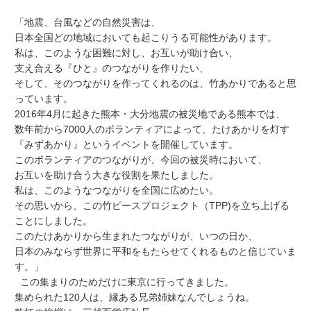
「地震、台風などの自然災害は、
日本全国どの地域においても起こりうる可能性があります。
私は、このような困難に対し、お互いが助け合い、
支え合える『ひと』のつながりを作りたい、
そして、そのつながりを作ってくれるのは、竹あかりであると思
っています。
2016年4月に起きた熊本・大分地震の被災地である熊本では、
数年前から7000人のボランティアによって、たけあかりを灯す
『みずあかり』というイベントを開催しています。
このボランティアのつながりが、今回の被災時において、
お互いを助け合う大きな役割を果たしました。
私は、このようなつながりを全国に広めたい。
その思いから、この竹ピースプロジェクト（TPP)を立ち上げる
ことにしました。
このたけあかりから生まれたつながりが、いつの日か、
日本のみならず世界に平和をもたらせてくれるものと信じていま
す。」
この集まりのためだけに東京に行ってきました。
集められた120人は、縁ある兄弟姉妹なんでしょうね。