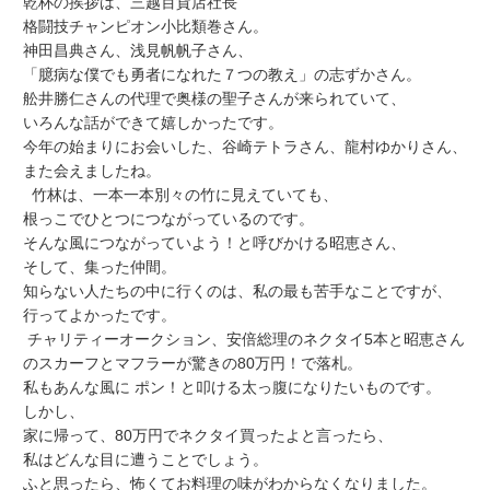
乾杯の挨拶は、三越百貨店社長
格闘技チャンピオン小比類巻さん。
神田昌典さん、浅見帆帆子さん、
「臆病な僕でも勇者になれた７つの教え」の志ずかさん。
舩井勝仁さんの代理で奥様の聖子さんが来られていて、
いろんな話ができて嬉しかったです。
今年の始まりにお会いした、谷崎テトラさん、龍村ゆかりさん、
また会えましたね。
竹林は、一本一本別々の竹に見えていても、
根っこでひとつにつながっているのです。
そんな風につながっていよう！と呼びかける昭恵さん、
そして、集った仲間。
知らない人たちの中に行くのは、私の最も苦手なことですが、
行ってよかったです。
チャリティーオークション、安倍総理のネクタイ5本と昭恵さん
のスカーフとマフラーが驚きの80万円！で落札。
私もあんな風に ポン！と叩ける太っ腹になりたいものです。
しかし、
家に帰って、80万円でネクタイ買ったよと言ったら、
私はどんな目に遭うことでしょう。
ふと思ったら、怖くてお料理の味がわからなくなりました。