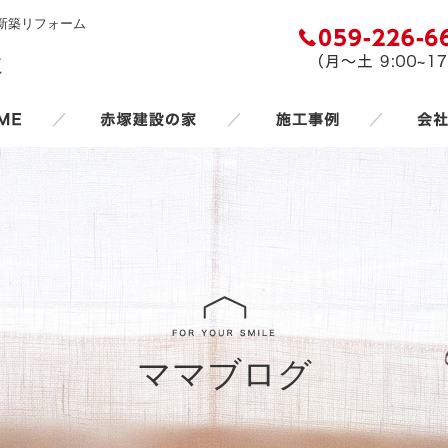
新築リフォーム
／
／
／
ママブログ