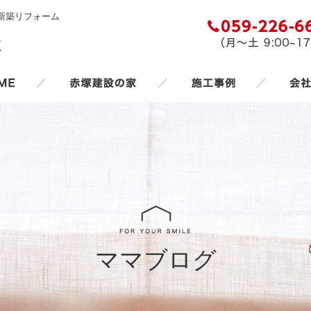
新築リフォーム
／
／
／
ママブログ