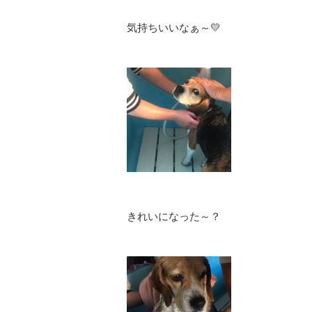
気持ちいいなぁ～💛
きれいになった～？